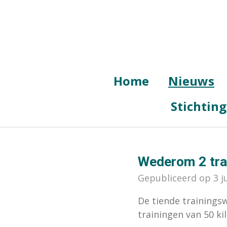
Ga
direct
naar
de
hoofdinhoud
Home
Nieuws
Stichtin
Wederom 2 trai
Gepubliceerd op 3 j
De tiende trainingsw
trainingen van 50 k