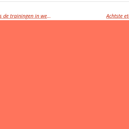
Dronebeelden tijdens de trainingen in week 10
Achtste e