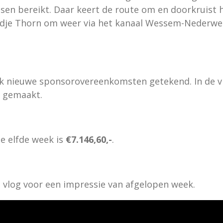
en bereikt. Daar keert de route om en doorkruist h
dje Thorn om weer via het kanaal Wessem-Nederwee
ok nieuwe sponsorovereenkomsten getekend. In de v
 gemaakt.
e elfde week is
€7.146,60,-
.
 vlog voor een impressie van afgelopen week.