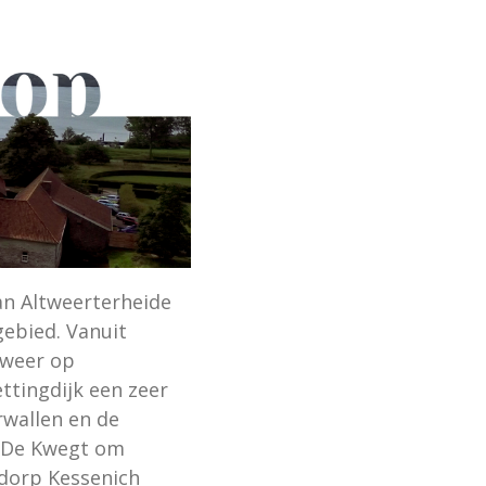
an Altweerterheide
ebied. Vanuit
 weer op
ttingdijk een zeer
wallen en de
t De Kwegt om
 dorp Kessenich