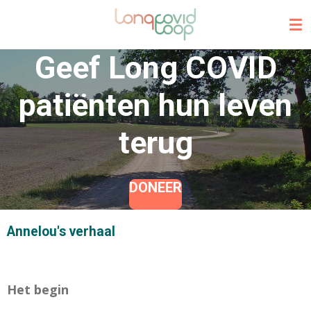
Ga
direct
naar
Geef Long COVID
de
hoofdinhoud
patiënten hun leven
terug
DONEER
Annelou's verhaal
Het begin