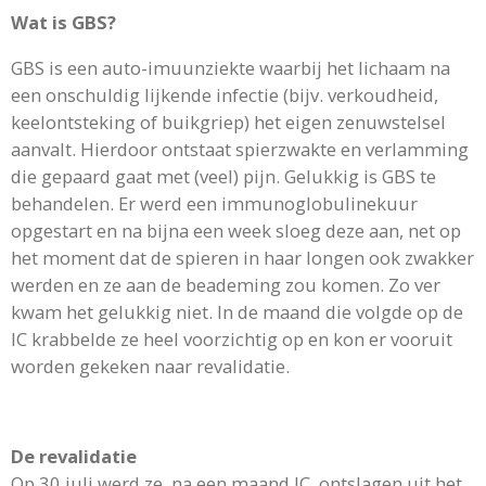
Wat is GBS?
GBS is een auto-imuunziekte waarbij het lichaam na
een onschuldig lijkende infectie (bijv. verkoudheid,
keelontsteking of buikgriep) het eigen zenuwstelsel
aanvalt. Hierdoor ontstaat spierzwakte en verlamming
die gepaard gaat met (veel) pijn. Gelukkig is GBS te
behandelen. Er werd een immunoglobulinekuur
opgestart en na bijna een week sloeg deze aan, net op
het moment dat de spieren in haar longen ook zwakker
werden en ze aan de beademing zou komen. Zo ver
kwam het gelukkig niet. In de maand die volgde op de
IC krabbelde ze heel voorzichtig op en kon er vooruit
worden gekeken naar revalidatie.
De revalidatie
Op 30 juli werd ze, na een maand IC, ontslagen uit het