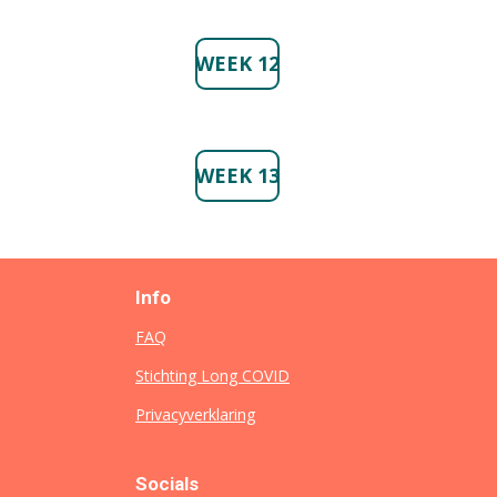
WEEK 12
WEEK 13
Info
FAQ
Stichting Long COVID
Privacyverklaring
Socials