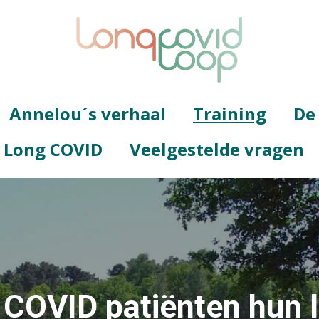
Annelou´s verhaal
Training
De
g Long COVID
Veelgestelde vragen
 COVID patiënten hun l