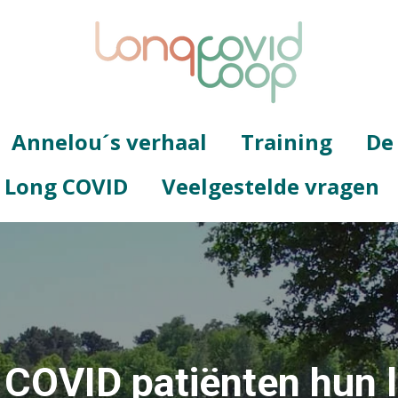
Annelou´s verhaal
Training
De
g Long COVID
Veelgestelde vragen
 COVID patiënten hun l