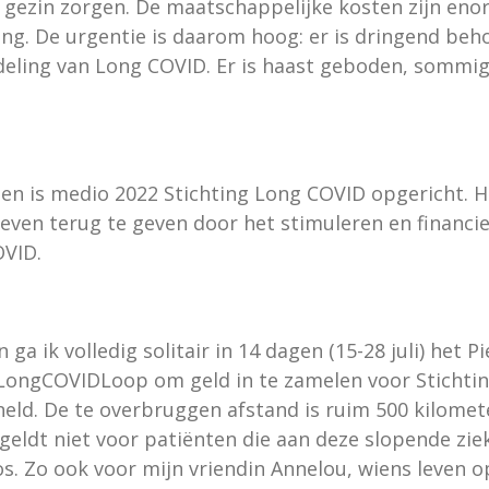
 gezin zorgen. De maatschappelijke kosten zijn enor
ing. De urgentie is daarom hoog: er is dringend beh
deling van Long COVID.
Er is haast geboden, sommige 
en is medio 2022 Stichting Long COVID opgericht. 
even terug te geven door het stimuleren en financie
OVID.
 ga ik volledig solitair in 14 dagen (15-28 juli) het
LongCOVIDLoop om geld in te zamelen voor Stichti
eld. De te overbruggen afstand is ruim 500 kilome
ldt niet voor patiënten die aan deze slopende ziek
s. Zo ook voor mijn vriendin Annelou, wiens leven op