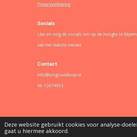
Privacyverklaring
Socials
Like en volg de socials om op de hoogte te blijven
van het laatste nieuws
Contact
info@longcovidloop.nl
06-12674953
Deze website gebruikt cookies voor analyse-doelei
© 2024 - 2026 LongCOVIDLoop
gaat u hiermee akkoord.