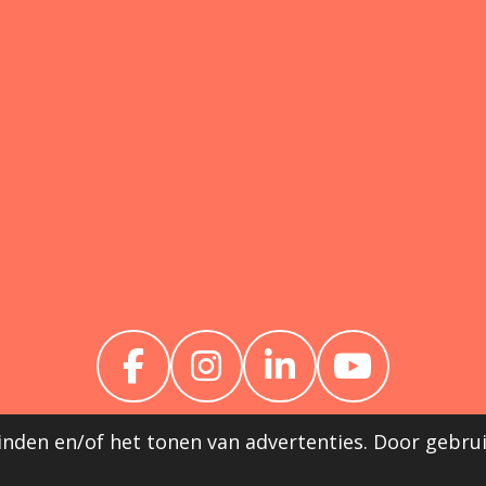
F
I
L
Y
A
N
I
O
nden en/of het tonen van advertenties. Door gebrui
C
S
N
U
E
T
K
T