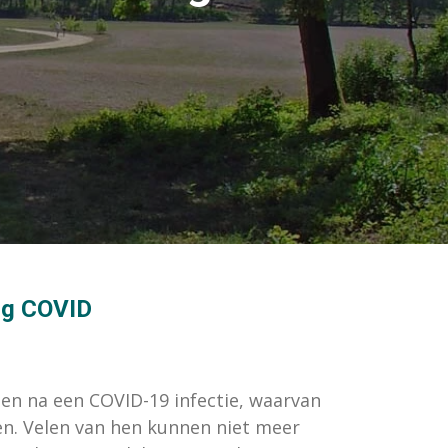
ong COVID
en na een COVID-19 infectie, waarvan
ren. Velen van hen kunnen niet meer