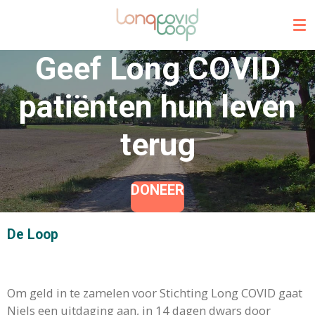
Ga
direct
naar
Geef Long COVID
de
hoofdinhoud
patiënten hun leven
terug
DONEER
De Loop
Om geld in te zamelen voor Stichting Long COVID gaat
Niels een uitdaging aan, in 14 dagen dwars door