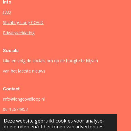
Info
FAQ
Stichting Long COVID
Privacyverklaring
Socials
Like en volg de socials om op de hoogte te blijven
van het laatste nieuws
Contact
info@longcovidloop.nl
06-12674953
Deze website gebruikt cookies voor analyse-
doeleinden en/of het tonen van advertenties.
F
I
L
Y