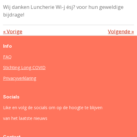
Wij danken Luncherie Wi-j ésj? voor hun geweldige
bijdrage!
«
Vorige
Volgende
»
Info
FAQ
Stichting Long COVID
Privacyverklaring
Socials
Like en volg de socials om op de hoogte te blijven
van het laatste nieuws
Contact