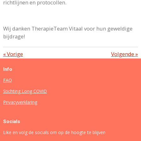
richtlijnen en protocollen.
Wij danken TherapieTeam Vitaal voor hun geweldige
bijdrage!
«
Vorige
Volgende
»
Info
FAQ
Stichting Long COVID
Privacyverklaring
Socials
Like en volg de socials om op de hoogte te blijven