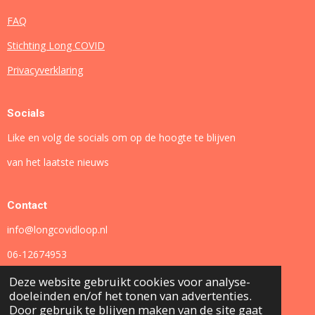
FAQ
Stichting Long COVID
Privacyverklaring
Socials
Like en volg de socials om op de hoogte te blijven
van het laatste nieuws
Contact
info@longcovidloop.nl
06-12674953
Deze website gebruikt cookies voor analyse-
doeleinden en/of het tonen van advertenties.
F
I
L
Y
Door gebruik te blijven maken van de site gaat